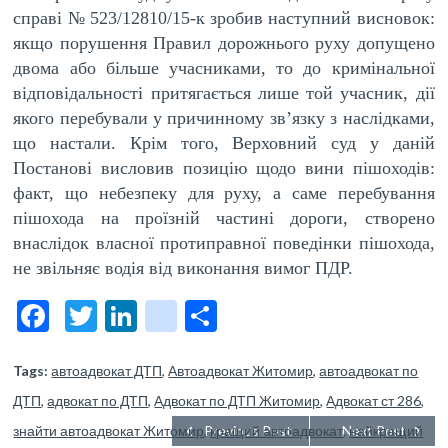
справі № 523/12810/15-к зробив наступний висновок:
якщо порушення Правил дорожнього руху допущено
двома або більше учасниками, то до кримінальної
відповідальності притягається лише той учасник, дії
якого перебували у причинному зв’язку з наслідками,
що настали. Крім того, Верховний суд у даній
Постанові висловив позицію щодо вини пішоходів:
факт, що небезпеку для руху, а саме перебування
пішохода на проїзній частині дороги, створено
внаслідок власної протиправної поведінки пішохода,
не звільняє водія від виконання вимог ПДР.
F
T
Li
bl
О
ac
w
n
o
тп
e
itt
ke
g
р
Tags:
автоадвокат ДТП
,
Автоадвокат Житомир
,
автоадвокат по
ДТП
,
адвокат по ДТП
b
er
dI
,
Адвокат по ДТП Житомир
g
а
,
Адвокат ст 286
,
знайти автоадвокат Житомир
Previous Post
,
кращий автоадвокат
Next Post
,
найкращий
o
n
er
в