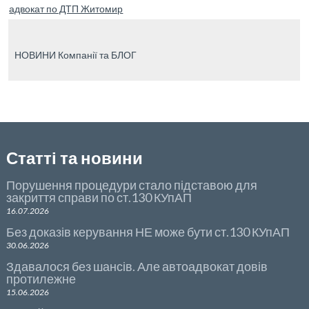
адвокат по ДТП Житомир
o
_p
и
k
os
ть
НОВИНИ Компанії та БЛОГ
t
Статті та новини
Порушення процедури стало підставою для
закриття справи по ст.130 КУпАП
16.07.2026
Без доказів керування НЕ може бути ст.130 КУпАП
30.06.2026
Здавалося без шансів. Але автоадвокат довів
протилежне
15.06.2026