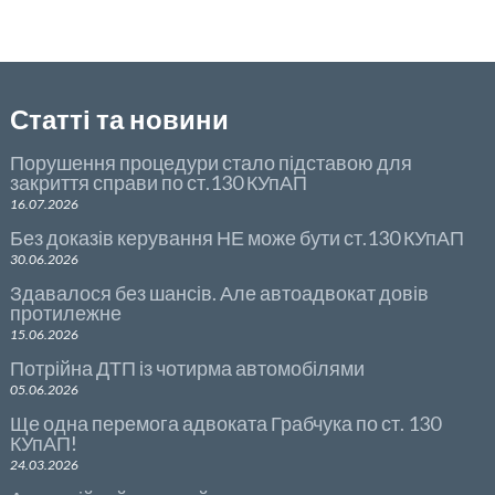
k
os
ть
t
Статті та новини
Порушення процедури стало підставою для
закриття справи по ст.130 КУпАП
16.07.2026
Без доказів керування НЕ може бути ст.130 КУпАП
30.06.2026
Здавалося без шансів. Але автоадвокат довів
протилежне
15.06.2026
Потрійна ДТП із чотирма автомобілями
05.06.2026
Ще одна перемога адвоката Грабчука по ст. 130
КУпАП!
24.03.2026