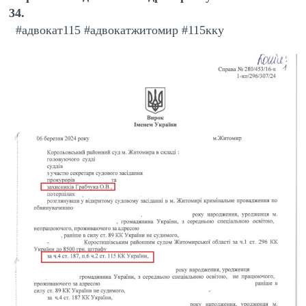
34.
#адвокат115 #адвокатжитомир #115кку