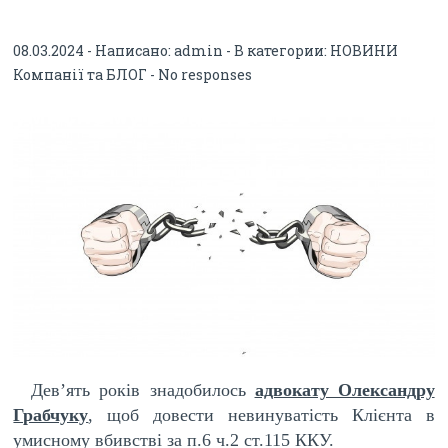
невинуватість клієнта в
08.03.2024 - Написано:
admin
- В категории:
НОВИНИ
Компанії та БЛОГ
-
No responses
умисному вбивстві
Дев’ять років знадобилось
адвокату Олександру
Грабчуку
, щоб довести невинуватість Клієнта в
умисному вбивстві за п.6 ч.2 ст.115 ККУ.