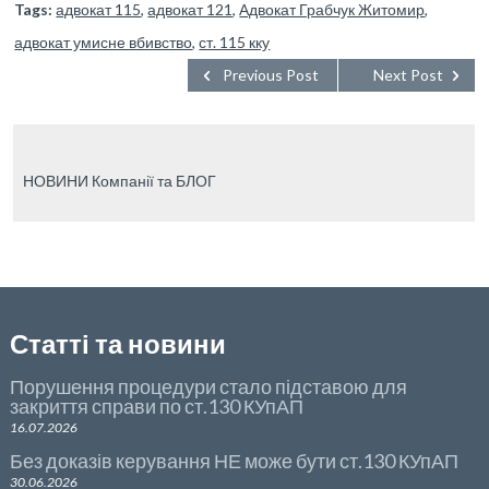
e
itt
ke
g
р
Tags:
адвокат 115
,
адвокат 121
,
Адвокат Грабчук Житомир
,
адвокат умисне вбивство
b
er
dI
,
g
ст. 115 кку
а
Previous Post
Next Post
o
n
er
в
o
_p
и
k
os
ть
НОВИНИ Компанії та БЛОГ
t
Статті та новини
Порушення процедури стало підставою для
закриття справи по ст.130 КУпАП
16.07.2026
Без доказів керування НЕ може бути ст.130 КУпАП
30.06.2026