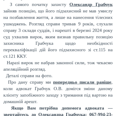
З самого початку захисту
Олександр Грабчук
зайняв позицію, що його підзахисний не мав умислу
на позбавлення життя, а лише на нанесення тілесних
ушкоджень. Розгляд справи тривав 9 років, слухали
справу 3 склади суддів, і нарешті в березні 2024 року
суд ухвалив вирок, яким визнав правильну позицію
захисника Грабчука щодо необхідності
перекваліфікації дій його підзахисного зі ст.115 на
ст.121 ККУ.
Наразі вирок не набрав законної сили, тож чекаємо
апеляційний розгляд.
Деталі справи на фото.
Про дану справу ми
попередньо писали раніше
,
коли адвокат Грабчук О.В. домігся зміни даному
клієнту запобіжного заходу з тримання під вартою на
домашній арешт.
Якщо Вам потрібна допомога адвоката —
звертайтесь до Олександра Грабчука: 067-994-23-