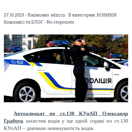
суді
27.10.2023 - Написано:
admin
- В категории:
НОВИНИ
Компанії та БЛОГ
-
No responses
Автоадвокат по ст.130 КУпАП Олександр
Грабчук
захистив водія у ще одній справі по ст.130
КУпАП – довівши невинуватість водія.