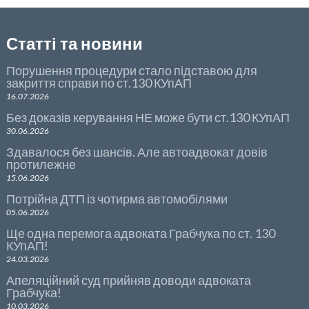
Статті та новини
Порушення процедури стало підставою для
закриття справи по ст.130 КУпАП
16.07.2026
Без доказів керування НЕ може бути ст.130 КУпАП
30.06.2026
Здавалося без шансів. Але автоадвокат довів
протилежне
15.06.2026
Потрійна ДТП із чотирма автомобілями
05.06.2026
Ще одна перемога адвоката Грабчука по ст. 130
КУпАП!
24.03.2026
Апеляційний суд прийняв доводи адвоката
Грабчука!
10.03.2026