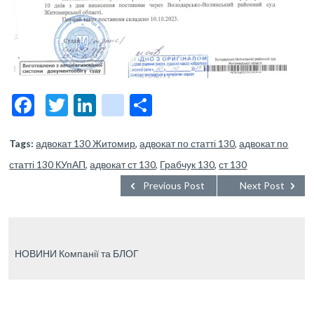
F
T
Li
bl
О
ac
w
n
o
тп
e
itt
ke
g
р
Tags:
адвокат 130 Житомир
,
адвокат по статті 130
,
адвокат по
статті 130 КУпАП
b
er
,
адвокат ст 130
dI
g
а
,
Грабчук 130
,
ст 130
Previous Post
Next Post
o
n
er
в
o
_p
и
k
os
ть
НОВИНИ Компанії та БЛОГ
t