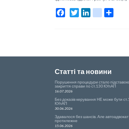
F
T
Li
bl
О
ac
w
n
o
тп
e
itt
ke
g
р
b
er
dI
g
а
o
n
er
в
o
_p
и
k
os
ть
Статті та новини
t
Порушення процедури стало підставою
закриття справи по ст.130 КУпАП
16.07.2026
Без доказів керування НЕ може бути ст.
КУпАП
30.06.2026
Здавалося без шансів. Але автоадвокат
протилежне
15.06.2026