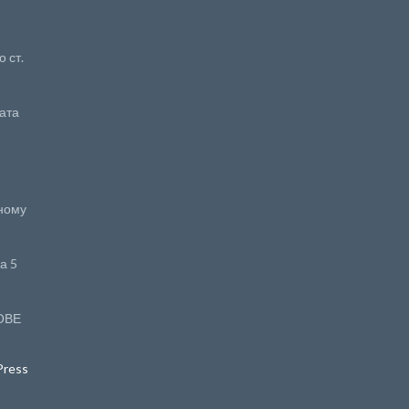
 ст.
ата
йному
а 5
ДОВЕ
ress