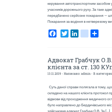
керування автотранспортним засобом у с
t
учасників дорожнього руху. За таке ад
передбачено серйозне покарання — штра
Покарання за водіння в нетверезому виг
F
T
Li
bl
О
ac
w
n
o
тп
e
itt
ke
g
р
b
er
dI
g
а
Адвокат Грабчук О.В.
o
n
er
в
клієнта за ст. 130 К
o
_p
и
13.11.2019 - Написано:
admin
- В категори
k
os
ть
t
Суть даної справи полягала в тому, що 
складено на нашого клієнта протокол п
відмови від проходження медичного огля
було направлено до Бердичівського міс
здійснював адвокат Грабчук О.В. За […]