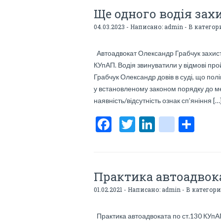
Ще одного водія зах
04.03.2023 - Написано:
admin
- В категор
Автоадвокат Олександр Грабчук захисти
КУпАП. Водія звинуватили у відмові прой
Грабчук Олександр довів в суді, що по
у встановленому законом порядку до м
наявність/відсутність ознак сп’яніння […
F
T
Li
bl
О
ac
w
n
o
тп
e
itt
ke
g
р
b
er
dI
g
а
Практика автоадвока
o
n
er
в
01.02.2021 - Написано:
admin
- В категор
o
_p
и
k
os
ть
Практика автоадвоката по ст.130 КУп