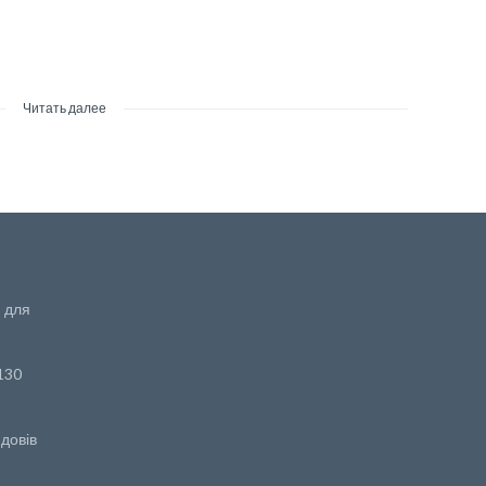
Читать далее
 для
130
 довів