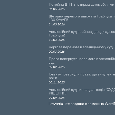
Потрійна ДТП із чотирма автомобілями
05.06.2026
Ще одна перемога адвоката Грабчука по
130 КУпАП!
24.03.2026
Апеляційний суд прийняв доводи адвок
Грабчука!
10.03.2026
Чергова перемога в апеляційному суді!
05.03.2026
Права повернуто: перемога в апеляці
суді
09.02.2026
Клієнту повернули права, що вилучені н
років
05.11.2025
Апеляційний суд виправдав водія (СУ
РІШЕННЯ)
29.09.2025
Lawyeria Lite
создано с помощью
WordP