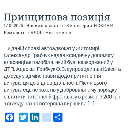
Принципова позиція
17.01.2025 - Написано:
admin
- В категории:
НОВИНИ
Компанії та БЛОГ
-
Нет ответов
У даній справі автоадвокат у Житомирі
Олександр Грабчук надав юридичну допомогу
власниці автомобіля, який був пошкоджений у
ДТП. Адвокат Грабчук О.В. супроводивши Клієнта
до суду з адмінсправи щодо притягнення
винуватця до відповідальності. Після цього
винуватець не захотів у добровільному порядку
сплатити потерпілій франшизу в розмірі 3 200 грн.,
з огляду на що потерпіла вирішила […]
F
T
Li
bl
О
ac
w
n
o
тп