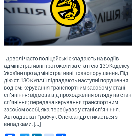
Доволі часто поліцейські складають на водіїв
адміністративні протоколи за статтею 130 Кодексу
України про адміністративні правопорушення. Під
дію ст.130 КУпАП підпадають наступні порушення
водієм: керування транспортним засобом у стані
сп’яніння; відмова від проходження огляду на стан
сп’яніння; передача керування транспортним
засобом особі, яка перебуває у стані сп’яніння.
Автоадвокат Грабчук Олександр стикається з
випадками, […]