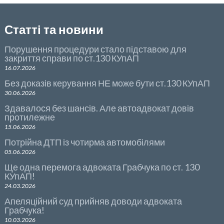
Статті та новини
Порушення процедури стало підставою для
закриття справи по ст.130 КУпАП
16.07.2026
Без доказів керування НЕ може бути ст.130 КУпАП
30.06.2026
Здавалося без шансів. Але автоадвокат довів
протилежне
15.06.2026
Потрійна ДТП із чотирма автомобілями
05.06.2026
Ще одна перемога адвоката Грабчука по ст. 130
КУпАП!
24.03.2026
Апеляційний суд прийняв доводи адвоката
Грабчука!
10.03.2026