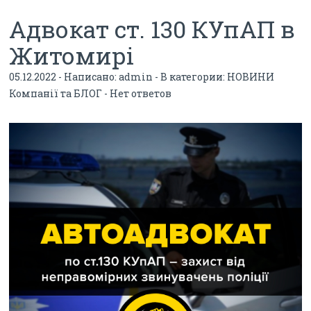
b
er
dI
g
а
Адвокат ст. 130 КУпАП в
o
n
er
в
Житомирі
o
_p
и
05.12.2022 - Написано:
admin
- В категории:
НОВИНИ
k
os
ть
Компанії та БЛОГ
-
Нет ответов
t