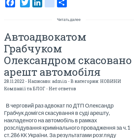
F
T
Li
bl
О
ac
w
n
o
тп
e
itt
ke
g
р
Читать далее
b
er
dI
g
а
Автоадвокатом
o
n
er
в
Грабчуком
o
_p
и
Олександром скасовано
k
os
ть
арешт автомобіля
t
28.11.2022 - Написано:
admin
- В категории:
НОВИНИ
Компанії та БЛОГ
-
Нет ответов
В черговий раз адвокат по ДТП Олександр
Грабчук домігся скасування в суді арешту,
накладеного на автомобіль в рамках
розслідування кримінального провадження за ч.1
ст.286 КК України. За результатами розгляду