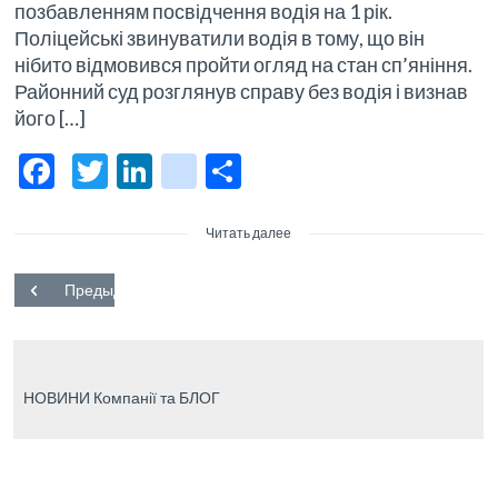
позбавленням посвідчення водія на 1 рік.
Поліцейські звинуватили водія в тому, що він
нібито відмовився пройти огляд на стан сп’яніння.
Районний суд розглянув справу без водія і визнав
його […]
F
T
Li
bl
О
ac
w
n
o
тп
e
itt
ke
g
р
Читать далее
b
er
dI
g
а
Предыдущий
o
n
er
в
o
_p
и
k
os
ть
НОВИНИ Компанії та БЛОГ
t