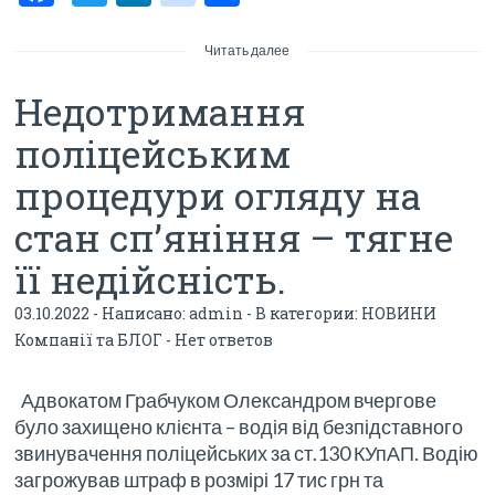
ac
w
n
o
тп
e
itt
ke
g
р
Читать далее
b
er
dI
g
а
Недотримання
o
n
er
в
поліцейським
o
_p
и
процедури огляду на
k
os
ть
стан сп’яніння – тягне
t
її недійсність.
03.10.2022 - Написано:
admin
- В категории:
НОВИНИ
Компанії та БЛОГ
-
Нет ответов
Адвокатом Грабчуком Олександром вчергове
було захищено клієнта – водія від безпідставного
звинувачення поліцейських за ст.130 КУпАП. Водію
загрожував штраф в розмірі 17 тис грн та