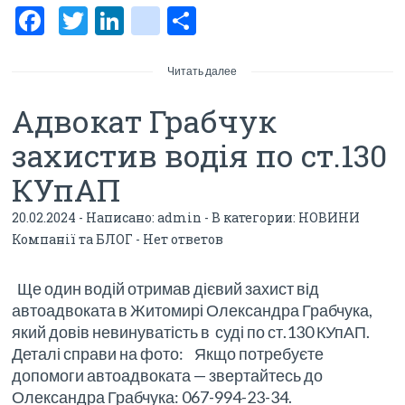
F
T
Li
bl
О
ac
w
n
o
тп
e
itt
ke
g
р
Читать далее
b
er
dI
g
а
Адвокат Грабчук
o
n
er
в
захистив водія по ст.130
o
_p
и
КУпАП
k
os
ть
t
20.02.2024 - Написано:
admin
- В категории:
НОВИНИ
Компанії та БЛОГ
-
Нет ответов
Ще один водій отримав дієвий захист від
автоадвоката в Житомирі Олександра Грабчука,
який довів невинуватість в суді по ст.130 КУпАП.
Деталі справи на фото: Якщо потребуєте
допомоги автоадвоката — звертайтесь до
Олександра Грабчука: 067-994-23-34.