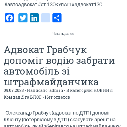
#автоадвокат #ст.130КУпАП #адвокат130
F
T
Li
bl
О
ac
w
n
o
тп
e
itt
ke
g
р
Читать далее
b
er
dI
g
а
Адвокат Грабчук
o
n
er
в
допоміг водію забрати
o
_p
и
автомобіль зі
k
os
ть
штрафмайданчика
t
09.07.2023 - Написано:
admin
- В категории:
НОВИНИ
Компанії та БЛОГ
-
Нет ответов
Олександр Грабчук (адвокат по ДТП) допоміг
Клієнту (потерпілому в ДТП) скасувати арешт на
автомобіль, який зберігався на штрафмайданчику