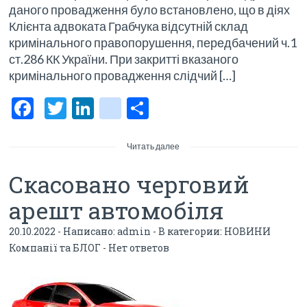
даного провадження було встановлено, що в діях
Клієнта адвоката Грабчука відсутній склад
кримінального правопорушення, передбачений ч.1
ст.286 КК України. При закритті вказаного
кримінального провадження слідчий […]
F
T
Li
bl
О
ac
w
n
o
тп
e
itt
ke
g
р
Читать далее
b
er
dI
g
а
Скасовано черговий
o
n
er
в
арешт автомобіля
o
_p
и
20.10.2022 - Написано:
admin
- В категории:
НОВИНИ
k
os
ть
Компанії та БЛОГ
-
Нет ответов
t