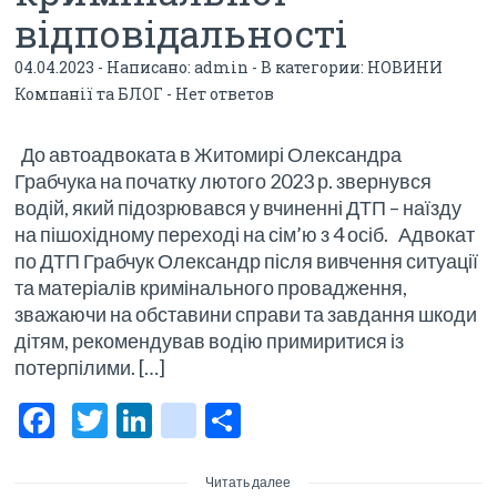
відповідальності
04.04.2023 - Написано:
admin
- В категории:
НОВИНИ
Компанії та БЛОГ
-
Нет ответов
До автоадвоката в Житомирі Олександра
Грабчука на початку лютого 2023 р. звернувся
водій, який підозрювався у вчиненні ДТП – наїзду
на пішохідному переході на сім’ю з 4 осіб. Адвокат
по ДТП Грабчук Олександр після вивчення ситуації
та матеріалів кримінального провадження,
зважаючи на обставини справи та завдання шкоди
дітям, рекомендував водію примиритися із
потерпілими. […]
F
T
Li
bl
О
ac
w
n
o
тп
e
itt
ke
g
р
Читать далее