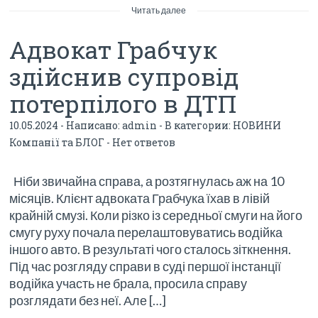
e
itt
ke
g
р
Читать далее
b
er
dI
g
а
Адвокат Грабчук
o
n
er
в
здійснив супровід
o
_p
и
потерпілого в ДТП
k
os
ть
t
10.05.2024 - Написано:
admin
- В категории:
НОВИНИ
Компанії та БЛОГ
-
Нет ответов
Ніби звичайна справа, а розтягнулась аж на 10
місяців. Клієнт адвоката Грабчука їхав в лівій
крайній смузі. Коли різко із середньої смуги на його
смугу руху почала перелаштовуватись водійка
іншого авто. В результаті чого сталось зіткнення.
Під час розгляду справи в суді першої інстанції
водійка участь не брала, просила справу
розглядати без неї. Але […]