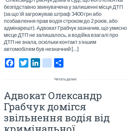
безпідставно звинувачена у залишенні місця ДТП
(за що їй загрожував штраф 3400 грн або
позбавлення прав водія строком до 2 років, або
адмінарешт). Адвокат Грабчук зазначив, що умисно
місце ДТП не залишалось, а водійка взагалі про
ДТП не знала, оскільки контакт з іншим
автомобілем був незначний […]
F
T
Li
bl
О
ac
w
n
o
тп
e
itt
ke
g
р
Читать далее
b
er
dI
g
а
Адвокат Олександр
o
n
er
в
Грабчук домігся
o
_p
и
звільнення водія від
k
os
ть
кримінальної
t