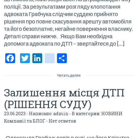
поліції. За результатами розгляду клопотання
адвоката Грабчука слідчим суддею прийнято
рішення про повне скасування арешту автомобіля
та його безоплатне, негайне повернення власнику.
Деталі справи нижче. Якщо Вам необхідна
допомога адвоката по ДТП – звертайтеся до […]
F
T
Li
bl
О
ac
w
n
o
тп
e
itt
ke
g
р
Читать далее
b
er
dI
g
а
Залишення місця ДТП
o
n
er
в
(РІШЕННЯ СУДУ)
o
_p
и
23.06.2023 - Написано:
admin
- В категории:
НОВИНИ
k
os
ть
Компанії та БЛОГ
-
Нет ответов
t
Олександр Грабчук довів в суді, що його Клієнтка